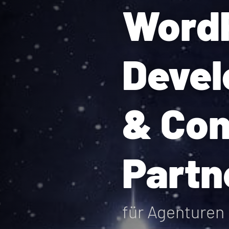
Word
Deve
& Con
Partn
für Agenturen